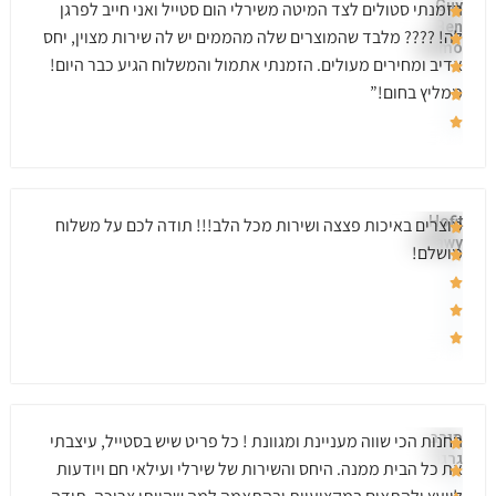
Guy
הזמנתי סטולים לצד המיטה משירלי הום סטייל ואני חייב לפרגן
Ben
לה! ???? מלבד שהמוצרים שלה מהממים יש לה שירות מצוין, יחס
Hamo
אדיב ומחירים מעולים. הזמנתי אתמול והמשלוח הגיע כבר היום!
ממליץ בחום!”
Hofit
מוצרים באיכות פצצה ושירות מכל הלב!!! תודה לכם על משלוח
Adawy
מושלם!
מירב
החנות הכי שווה מעניינת ומגוונת ! כל פריט שיש בסטייל, עיצבתי
גרגה
את כל הבית ממנה. היחס והשירות של שירלי ועילאי חם ויודעות