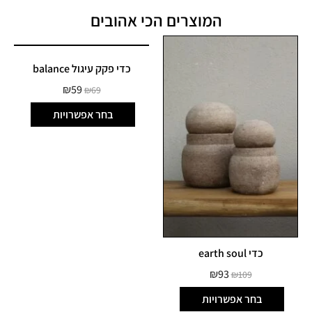
המוצרים הכי אהובים
כדי פקק עיגול balance
₪
59
₪
69
בחר אפשרויות
כדי earth soul
₪
93
₪
109
בחר אפשרויות