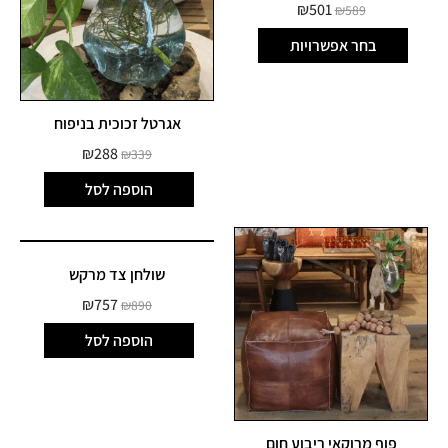
₪
501
₪
589
בחר אפשרויות
אגרטל זכוכית בניפוח
₪
288
₪
339
הוספה לסל
שולחן צד מרקש
₪
757
₪
890
הוספה לסל
פוף מרוקאי ריבוע חום