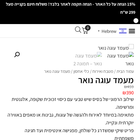
15% הנחה על כל האתר - הנחה תקפה לאתר בלבד! משלוח חינם בקנייה מעל
299 ש"ח
0
Hebrew
▼
עמוד הבית
/
מטבח ואירוח
/
כלי אחסון
/ מעמד עוגה נואר
מעמד עוגה נואר
₪
459
₪
390
שילוב הרמוני של בסיס שיש טבעי עם כיסוי זכוכית שקופה, אלגנטית
ומרשימה.
מתאימה במיוחד לאירוח ולהגשה של עוגות, גבינות או מאפים באווירה
יוקרתית ונקייה.
פריט שיקי שמשדרג כל שולחן, מפגישה אינטימית ועד חגיגה
משפחתית