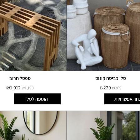
סלי כביסה קונוס
ספסל חרוב
₪
1,012
₪
229
₪
1,190
₪
269
חר אפשרויות
הוספה לסל