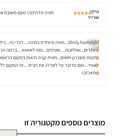
הילה
חוויה מדהימה! טעם משובח שי
שרייר
עליזה
Shirly homstyle...חוויה מיוחדת במינה....דברי נוי...כ
טנג'י
מיוחדים...שולחנות....שטיחים...ומה לאאאא... ברמה הכ
ולהנות משכרון חושים...חווית קניה ודאות במקום הראש
לאוויר...ואם מדובר על לשדרג את הבית ...זה המקום ללא 
תתאכזבו
מוצרים נוספים מקטגוריה זו