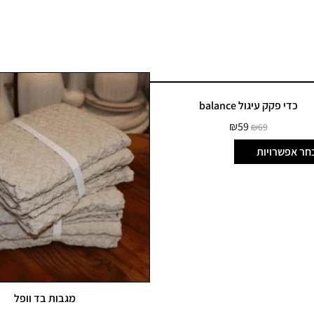
כדי פקק עיגול balance
₪
59
₪
69
חר אפשרויות
מגבות בד וופל