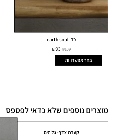
כדי earth soul
₪
93
₪
109
בחר אפשרויות
מוצרים נוספים שלא כדאי לפספס
קערת צדף- גל הים