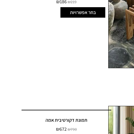
₪
186
₪
219
בחר אפשרויות
תמונת דקורטיבית אמה
₪
672
₪
790