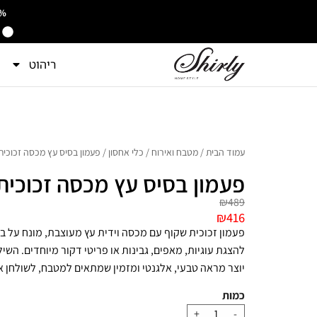
15% הנחה על כל האתר - הנ
ריהוט
עמוד הבית
/
מטבח ואירוח
/
כלי אחסון
/ פעמון בסיס עץ מכסה זכוכית
פעמון בסיס עץ מכסה זכוכית
₪
489
₪
416
פעמון זכוכית שקוף עם מכסה וידית עץ מעוצבת, מונח על בס
להצגת עוגיות, מאפים, גבינות או פריטי דקור מיוחדים. השיל
יוצר מראה טבעי, אלגנטי ומזמין שמתאים למטבח, לשולחן אי
+
-