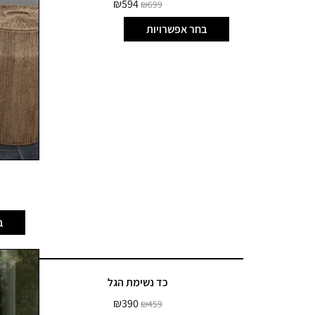
₪
594
₪
699
בחר אפשרויות
ב
כד נשימת הגל
₪
390
₪
459