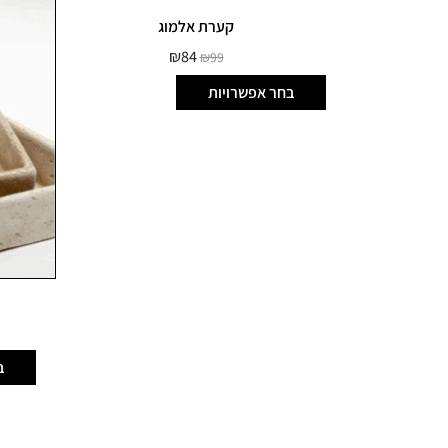
קערת אלמוג
₪
84
₪
99
בחר אפשרויות
ב